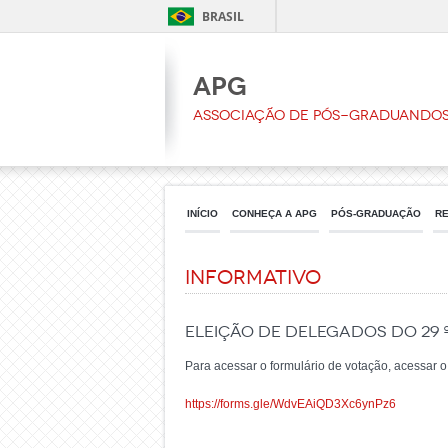
BRASIL
APG
Associação de Pós-Graduando
INÍCIO
CONHEÇA A APG
PÓS-GRADUAÇÃO
R
Informativo
Eleição de delegados do 29 
Para acessar o formulário de votação, acessar o 
https://forms.gle/WdvEAiQD3Xc6ynPz6